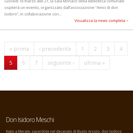
Giovedì 16 marzo alle 21, la sala Monaco della Biblioteca comunale
ospiterà un evento, organizzato dall’associazione “Amici di don
Isidoro”, in collaborazione con...
Visualizza la news completa
>
Pagine
« prima
‹ precedente
1
2
3
4
5
6
7
seguente ›
ultima »
Don Isidoro Meschi
Nato a Merate, sacerdote nel decanato di Busto Arsizio, don Isidoro