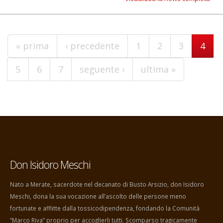
Pagine
« prima
‹ precedente
1
2
3
4
5
6
7
seguente ›
ultima »
Don Isidoro Meschi
Nato a Merate, sacerdote nel decanato di Busto Arsizio, don Isidoro
Meschi, dona la sua vocazione all’ascolto delle persone meno
fortunate e afflitte dalla tossicodipendenza, fondando la Comunità
“Marco Riva” proprio per accoglierli tutti. Scomparso tragicamente