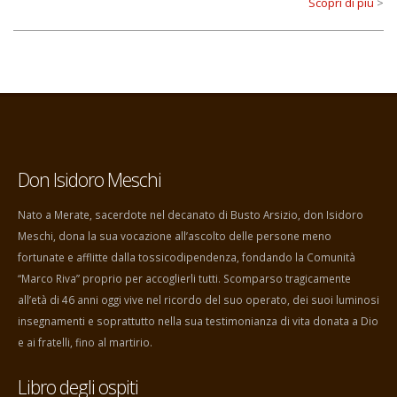
Scopri di più
>
Don Isidoro Meschi
Nato a Merate, sacerdote nel decanato di Busto Arsizio, don Isidoro
Meschi, dona la sua vocazione all’ascolto delle persone meno
fortunate e afflitte dalla tossicodipendenza, fondando la Comunità
“Marco Riva” proprio per accoglierli tutti. Scomparso tragicamente
all’età di 46 anni oggi vive nel ricordo del suo operato, dei suoi luminosi
insegnamenti e soprattutto nella sua testimonianza di vita donata a Dio
e ai fratelli, fino al martirio.
Libro degli ospiti