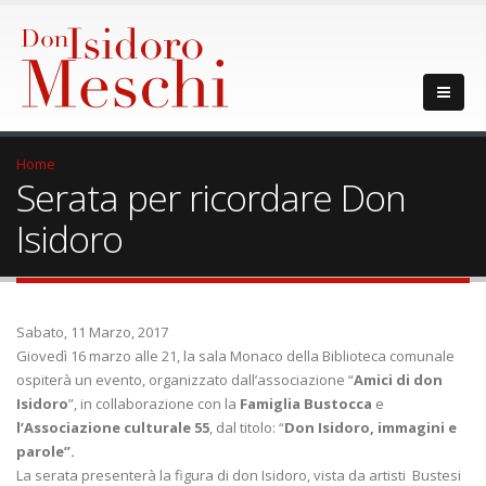
Home
Serata per ricordare Don
Isidoro
Sabato, 11 Marzo, 2017
Giovedì 16 marzo alle 21, la sala Monaco della Biblioteca comunale
ospiterà un evento, organizzato dall’associazione “
Amici di don
Isidoro
”, in collaborazione con la
Famiglia Bustocca
e
l’Associazione culturale 55
, dal titolo: “
Don Isidoro, immagini e
parole”.
La serata presenterà la figura di don Isidoro, vista da artisti Bustesi