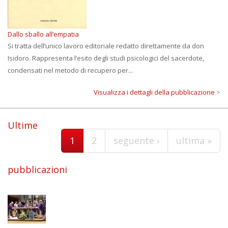
Dallo sballo all’empatia
Si tratta dell’unico lavoro editoriale redatto direttamente da don
Isidoro. Rappresenta l’esito degli studi psicologici del sacerdote,
condensati nel metodo di recupero per...
Visualizza i dettagli della pubblicazione
>
Pagine
Ultime
1
2
seguente ›
ultima »
pubblicazioni