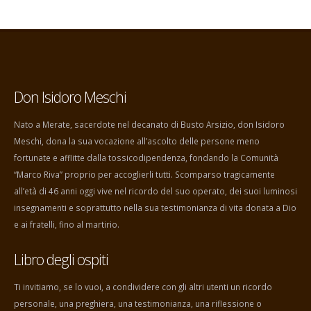
Don Isidoro Meschi
Nato a Merate, sacerdote nel decanato di Busto Arsizio, don Isidoro
Meschi, dona la sua vocazione all’ascolto delle persone meno
fortunate e afflitte dalla tossicodipendenza, fondando la Comunità
“Marco Riva” proprio per accoglierli tutti. Scomparso tragicamente
all’età di 46 anni oggi vive nel ricordo del suo operato, dei suoi luminosi
insegnamenti e soprattutto nella sua testimonianza di vita donata a Dio
e ai fratelli, fino al martirio.
Libro degli ospiti
Ti invitiamo, se lo vuoi, a condividere con gli altri utenti un ricordo
personale, una preghiera, una testimonianza, una riflessione o