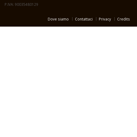
P.IVA: 90035480129
Dove siamo
Contattaci
Privacy
Credits