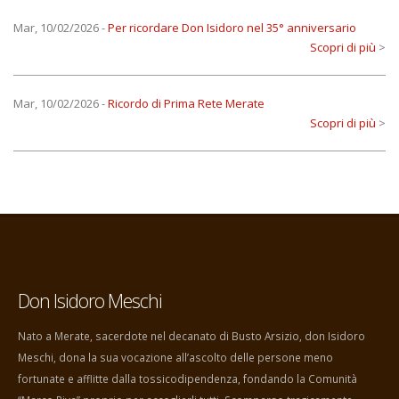
Mar, 10/02/2026
-
Per ricordare Don Isidoro nel 35° anniversario
Scopri di più
>
Mar, 10/02/2026
-
Ricordo di Prima Rete Merate
Scopri di più
>
Don Isidoro Meschi
Nato a Merate, sacerdote nel decanato di Busto Arsizio, don Isidoro
Meschi, dona la sua vocazione all’ascolto delle persone meno
fortunate e afflitte dalla tossicodipendenza, fondando la Comunità