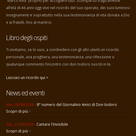
“Marco Riva” proprio per accoglierli tutti. Scomparso tragicamente
all’età di 46 anni oggi vive nel ricordo del suo operato, dei suoi luminosi
insegnamenti e soprattutto nella sua testimonianza di vita donata a Dio
e ai fratelli, fino al martirio.
Libro degli ospiti
Ti invitiamo, se lo vuoi, a condividere con gli altri utenti un ricordo
personale, una preghiera, una testimonianza, una riflessione o
qualunque commento l’incontro con don Isidoro susciti in te.
Lasciaci un ricordo qui >
News ed eventi
Ven, 05/06/2026
-
8° numero del Giornalino Amici di Don Isidoro
Scopri di più
>
Gio, 21/05/2026
-
Cantare l'Invisibile
Scopri di più
>